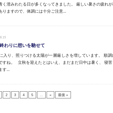
青く澄みわたる日が多くなってきました。 厳しい暑さの疲れが
ありますので、体調には十分ご注意...
8.15
終わりに想いを馳せて
に入り、照りつける太陽が一層厳しさを増しています。 順調
ですね。 立秋を迎えたとはいえ、まだまだ日中は暑く、 寝苦
す...
2
3
4
5
...
»
最後 »