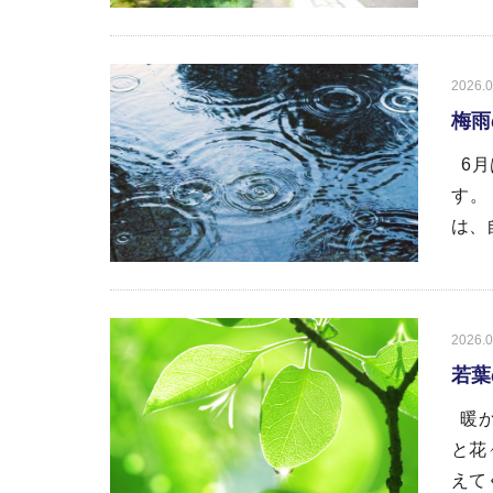
2026.0
梅雨
6月
す。
は、
2026.0
若葉
暖か
と花
えてく