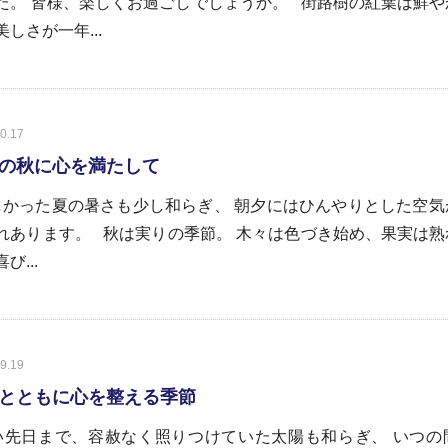
た。 皆様、楽しくお過ごしでしょうか。 街路樹の紅葉は鮮や
美しさが一年...
0.17
の秋に心を満たして
かった夏の暑さも少し和らぎ、 朝夕にはひんやりとした空気
れあります。 秋は実りの季節。 木々は色づき始め、果実は熟
び...
9.19
とともに心を整える季節
先日まで、容赦なく照りつけていた太陽も和らぎ、 いつの