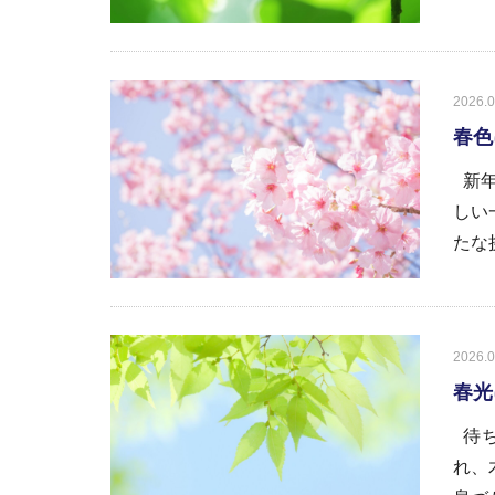
2026.0
春色
新年
しい
たな
2026.0
春光
待ち
れ、