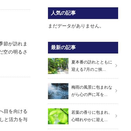
人気の記事
まだデータがありません。
季節が訪れま
最新の記事
だ空の明るさ
夏本番の訪れとともに
迎える7月のご挨...
梅雨の風景に包まれな
がら心の声に耳を...
へ目を向ける
若葉の香りに包まれ、
しと活力を与
心晴れやかに迎え...