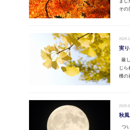
まし
その
2025.1
実り
厳し
じら
穫の喜
2025.0
秋風
つい