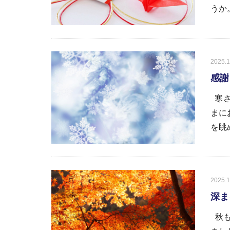
うか。
2025.1
感謝
寒さ
まに
を眺
2025.1
深ま
秋も