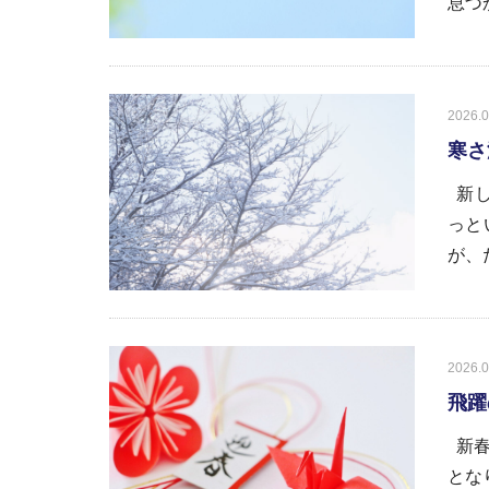
息づ
2026.0
寒さ
新し
っと
が、だ
2026.0
飛躍
新春
とな