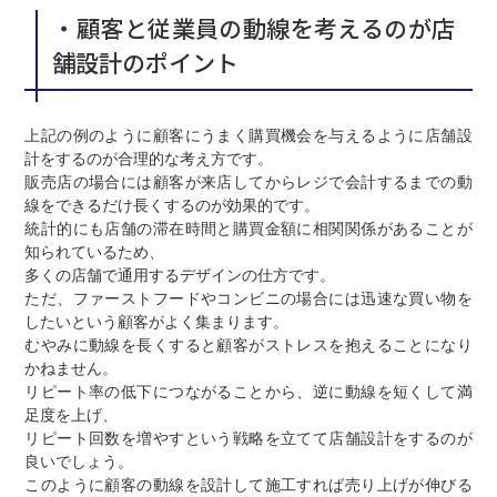
・顧客と従業員の動線を考えるのが店
舗設計のポイント
上記の例のように顧客にうまく購買機会を与えるように店舗設
計をするのが合理的な考え方です。
販売店の場合には顧客が来店してからレジで会計するまでの動
線をできるだけ長くするのが効果的です。
統計的にも店舗の滞在時間と購買金額に相関関係があることが
知られているため、
多くの店舗で通用するデザインの仕方です。
ただ、ファーストフードやコンビニの場合には迅速な買い物を
したいという顧客がよく集まります。
むやみに動線を長くすると顧客がストレスを抱えることになり
かねません。
リピート率の低下につながることから、逆に動線を短くして満
足度を上げ、
リピート回数を増やすという戦略を立てて店舗設計をするのが
良いでしょう。
このように顧客の動線を設計して施工すれば売り上げが伸びる