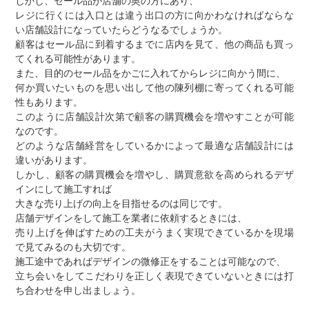
しかし、セール品が店舗の奥の方にあり、
レジに行くには入口とは違う出口の方に向かわなければならな
い店舗設計になっていたらどうなるでしょうか。
顧客はセール品に到着するまでに店内を見て、他の商品も買っ
てくれる可能性があります。
また、目的のセール品をかごに入れてからレジに向かう間に、
何か買いたいものを思い出して他の陳列棚に寄ってくれる可能
性もあります。
このように店舗設計次第で顧客の購買機会を増やすことが可能
なのです。
どのような店舗経営をしているかによって最適な店舗設計には
違いがあります。
しかし、顧客の購買機会を増やし、購買意欲を高められるデザ
インにして施工すれば
大きな売り上げの向上を目指せるのは同じです。
店舗デザインをして施工を業者に依頼するときには、
売り上げを伸ばすための工夫がうまく実現できているかを現場
で見てみるのも大切です。
施工途中であればデザインの微修正をすることは可能なので、
立ち会いをしてこだわりを正しく表現できていないときには打
ち合わせを申し出ましょう。